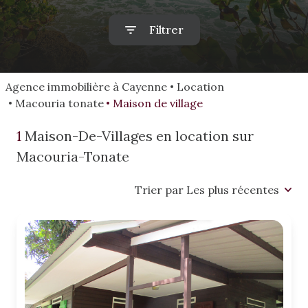
alerte
mail
Filtrer
estimation
Agence immobilière à Cayenne
Location
Macouria tonate
Maison de village
1
Maison-De-Villages en location sur
Macouria-Tonate
Trier par Les plus récentes