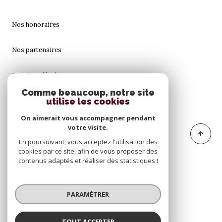
Nos honoraires
Nos partenaires
Mentions légales
Comme beaucoup, notre site
Admin
utilise les cookies
On aimerait vous accompagner pendant
Politique RGPD
votre visite.
En poursuivant, vous acceptez l'utilisation des
Cookies
cookies par ce site, afin de vous proposer des
contenus adaptés et réaliser des statistiques !
© 2026 | Tous droits réservés
PARAMÉTRER
Réalisé par
TOUT ACCEPTER