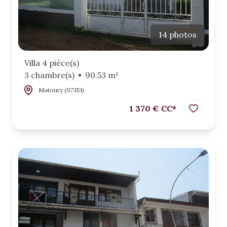
14 photos
Villa 4 pièce(s)
3 chambre(s)
90.53 m²
Matoury (97351)
1 370 € CC*