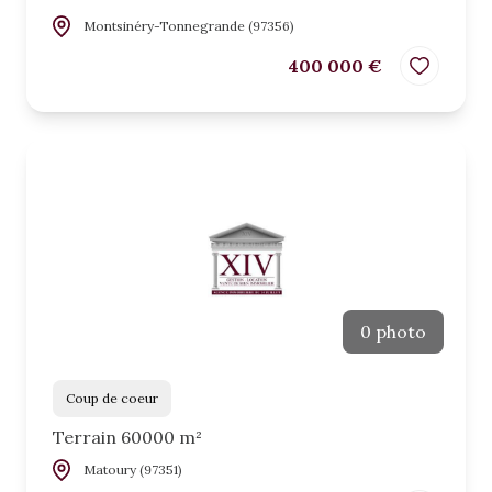
Montsinéry-Tonnegrande (97356)
400 000 €
0 photo
Coup de coeur
Terrain 60000 m²
Matoury (97351)