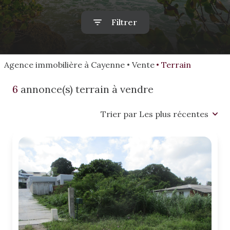
alerte
mail
Filtrer
estimation
Agence immobilière à Cayenne
Vente
Terrain
6
annonce(s) terrain à vendre
Trier par Les plus récentes