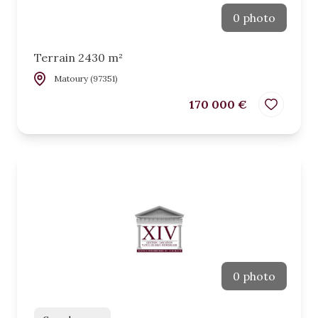
0 photo
Terrain 2430 m²
Matoury (97351)
170 000 €
0 photo