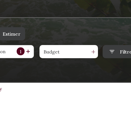
Estimer
1
ion
Budget
Filtr
o pro
y