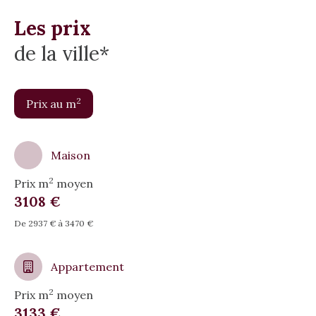
Les prix
de la ville*
2
Prix au m
Maison
2
Prix m
moyen
3108 €
De 2937 € à 3470 €
Appartement
2
Prix m
moyen
3133 €