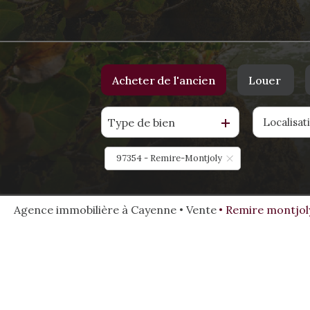
Acheter
de l'ancien
Louer
Type de bien
Localisat
De l'ancien
à l'année
De l'immo pro
De l'imm
97354 - Remire-Montjoly
Agence immobilière à Cayenne
Vente
Remire montjol