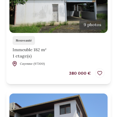
9 photos
Nouveauté
Immeuble 182 m²
1 etage(s)
Cayenne (97300)
380 000 €