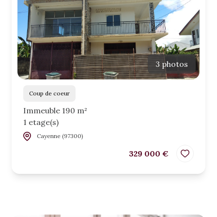
3 photos
Coup de coeur
Immeuble 190 m²
1 etage(s)
Cayenne (97300)
329 000 €