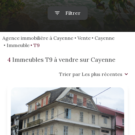
alerte
mail
Filtrer
estimation
Agence immobilière à Cayenne
Vente
Cayenne
Immeuble
T9
4
Immeubles T9 à vendre sur Cayenne
Trier par Les plus récentes