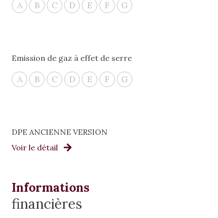
A
B
C
D
E
F
G
Emission de gaz à effet de serre
A
B
C
D
E
F
G
DPE ANCIENNE VERSION
Voir le détail
Informations
financières