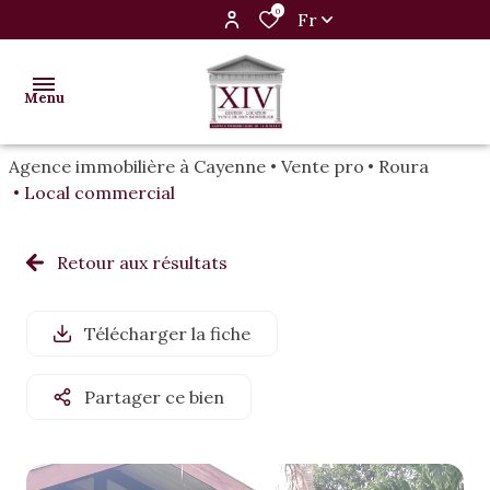
0
Fr
Menu
Agence immobilière à Cayenne
Vente pro
Roura
Local commercial
accueil
vente
maison
maison
Retour aux résultats
location
appartements
appartements
Télécharger la fiche
programmes
terrain
terrain
neufs
Partager ce bien
autre
autre
bien
bien
présentation
louer
vendus