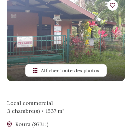
alerte
mail
estimation
Afficher toutes les photos
Local commercial
3 chambre(s)
1537 m²
Roura (97311)