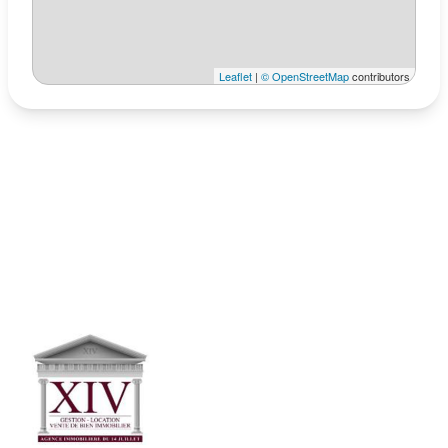
Leaflet
|
© OpenStreetMap
contributors