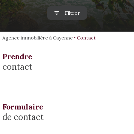
alerte
mail
Filtrer
estimation
Agence immobilière à Cayenne
Contact
Prendre
contact
Formulaire
de contact